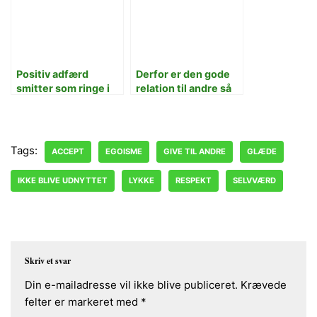
Positiv adfærd
Derfor er den gode
smitter som ringe i
relation til andre så
vandet
vigtig!
Tags:
ACCEPT
EGOISME
GIVE TIL ANDRE
GLÆDE
IKKE BLIVE UDNYTTET
LYKKE
RESPEKT
SELVVÆRD
Skriv et svar
Din e-mailadresse vil ikke blive publiceret.
Krævede
felter er markeret med
*